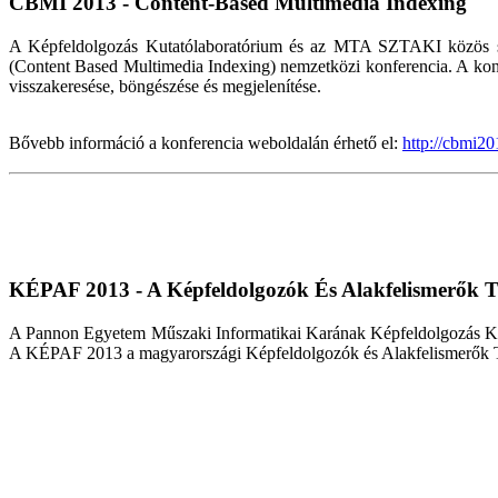
CBMI 2013 - Content-Based Multimedia Indexing
A Képfeldolgozás Kutatólaboratórium és az MTA SZTAKI közös sz
(Content Based Multimedia Indexing) nemzetközi konferencia. A konf
visszakeresése, böngészése és megjelenítése.
Bővebb információ a konferencia weboldalán érhető el:
http://cbmi2
KÉPAF 2013 - A Képfeldolgozók És Alakfelismerők T
A Pannon Egyetem Műszaki Informatikai Karának Képfeldolgozás Kut
A KÉPAF 2013 a magyarországi Képfeldolgozók és Alakfelismerők Társa