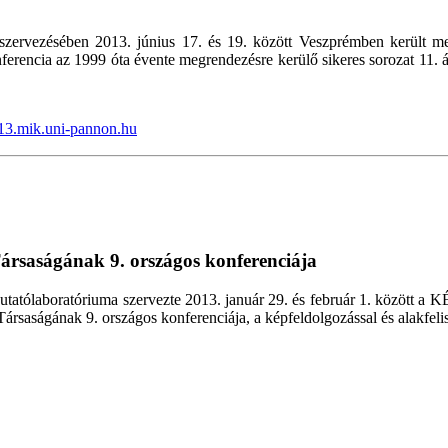
ervezésében 2013. június 17. és 19. között Veszprémben került m
erencia az 1999 óta évente megrendezésre kerülő sikeres sorozat 11. á
013.mik.uni-pannon.hu
ársaságának 9. országos konferenciája
atólaboratóriuma szervezte 2013. január 29. és február 1. között a
ságának 9. országos konferenciája, a képfeldolgozással és alakfelism