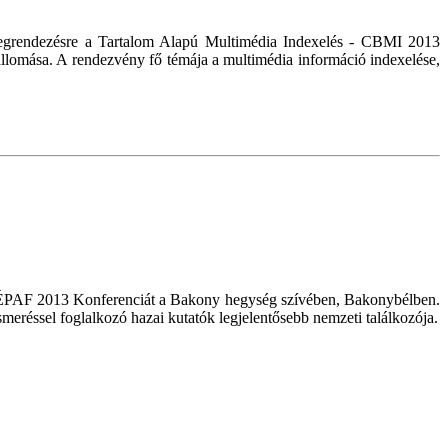
egrendezésre a Tartalom Alapú Multimédia Indexelés - CBMI 2013
llomása. A rendezvény fő témája a multimédia információ indexelése,
 KÉPAF 2013 Konferenciát a Bakony hegység szívében, Bakonybélben.
eréssel foglalkozó hazai kutatók legjelentősebb nemzeti találkozója.