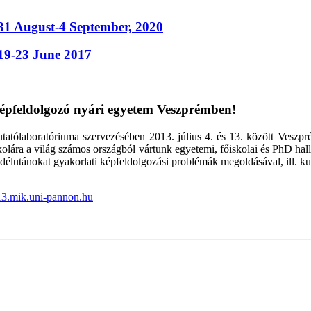
31 August-4 September, 2020
19-23 June 2017
épfeldolgozó nyári egyetem Veszprémben!
ólaboratóriuma szervezésében 2013. július 4. és 13. között Veszpr
ára a világ számos országból vártunk egyetemi, főiskolai és PhD hall
 délutánokat gyakorlati képfeldolgozási problémák megoldásával, ill. kul
013.mik.uni-pannon.hu