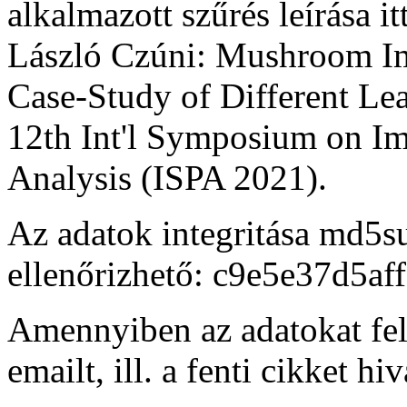
alkalmazott szűrés leírása i
László Czúni: Mushroom Im
Case-Study of Different Lea
12th Int'l Symposium on Im
Analysis (ISPA 2021).
Az adatok integritása md5
ellenőrizhető: c9e5e37d5a
Amennyiben az adatokat felh
emailt, ill. a fenti cikket hi